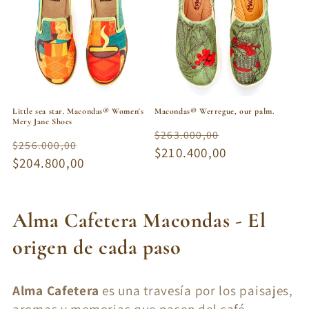
Little sea star. Macondas® Women's
Macondas® Werregue, our palm.
Mery Jane Shoes
Regular
Sale
$263.000,00
Regular
Sale
$256.000,00
price
$210.400,00
price
price
$204.800,00
price
C
Alma Cafetera Macondas - El
o
origen de cada paso
l
Alma Cafetera
es una travesía por los paisajes,
l