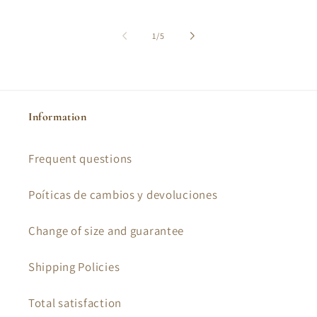
price
of
1
/
5
Information
Frequent questions
Poíticas de cambios y devoluciones
Change of size and guarantee
Shipping Policies
Total satisfaction