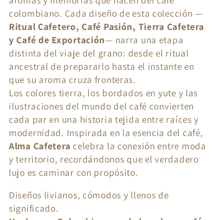
aromas y memorias que nacen del café
e
colombiano. Cada diseño de esta colección —
Ritual Cafetero, Café Pasión, Tierra Cafetera
c
y Café de Exportación
— narra una etapa
t
distinta del viaje del grano: desde el ritual
ancestral de prepararlo hasta el instante en
i
que su aroma cruza fronteras.
o
Los colores tierra, los bordados en yute y las
n
ilustraciones del mundo del café convierten
cada par en una historia tejida entre raíces y
:
modernidad. Inspirada en la esencia del café,
Alma Cafetera
celebra la conexión entre moda
y territorio, recordándonos que el verdadero
lujo es caminar con propósito.
Diseños livianos, cómodos y llenos de
significado.