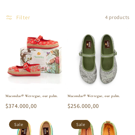
Filter
4 products
Macondas® Werregue, our palm.
Macondas® Werregue, our palm.
Regular
$374.000,00
Regular
$256.000,00
price
price
Sale
Sale