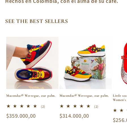
Hechos en Colombia, con el alma de su café.
SEE THE BEST SELLERS
Macondas® Werregue, our palm.
Macondas® Werregue, our palm.
Little se
Women's 
2
2
(2)
(2)
total
total
Regular
$359.000,00
Regular
$314.000,00
reviews
reviews
Regu
$256.
price
price