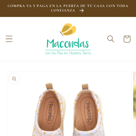
Ir
COMPRA YA Y PAGA EN LA PUERTA DE TU CASA CON TODA
directamente
CONFIANZA
al contenido
Carrito
Ir
directamente
a la
información
del producto