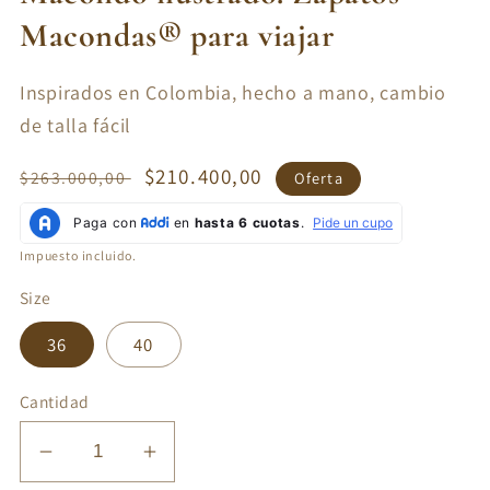
Macondas® para viajar
Inspirados en Colombia, hecho a mano, cambio
de talla fácil
Precio
Precio
$210.400,00
$263.000,00
Oferta
habitual
de
oferta
Impuesto incluido.
Size
36
40
Cantidad
Reducir
Aumentar