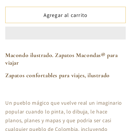
cantidad
cantidad
para
para
Agregar al carrito
Macondo
Macondo
ilustrado.
ilustrado.
Zapatos
Zapatos
Macondas®
Macondas®
para
para
viajar
viajar
Macondo ilustrado. Zapatos Macondas® para
viajar
Zapatos confortables para viajes, ilustrado
Un pueblo mágico que vuelve real un imaginario
popular cuando lo pinta, lo dibuja, le hace
planos, planes y mapas y que podria ser casi
cualquier pueblo de Colombia, incluyendo