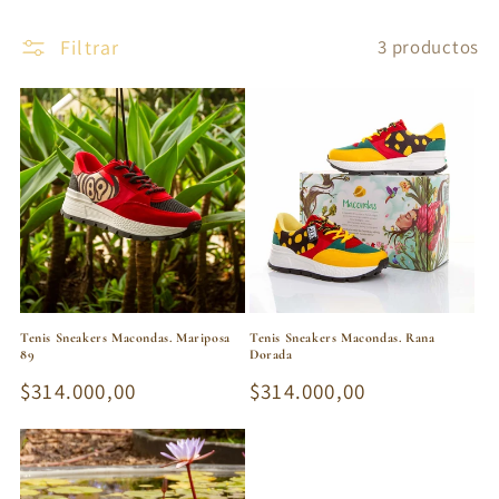
Filtrar
3 productos
Tenis Sneakers Macondas. Mariposa
Tenis Sneakers Macondas. Rana
89
Dorada
Precio
$314.000,00
Precio
$314.000,00
habitual
habitual