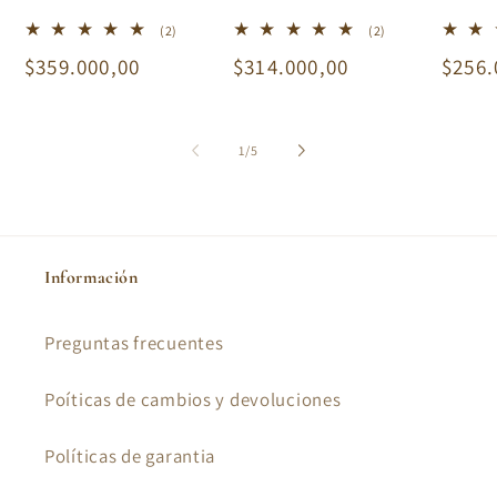
2
2
(2)
(2)
reseñas
reseñas
Precio
$359.000,00
Precio
$314.000,00
Preci
$256.
totales
totales
habitual
habitual
habit
de
1
/
5
Información
Preguntas frecuentes
Poíticas de cambios y devoluciones
Políticas de garantia