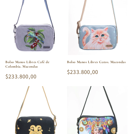
Bolso Manos Libres Café de
Bolso Manos Libres Gatos. Macondas
Colombia. Macondas
Precio
$233.800,00
Precio
$233.800,00
habitual
habitual