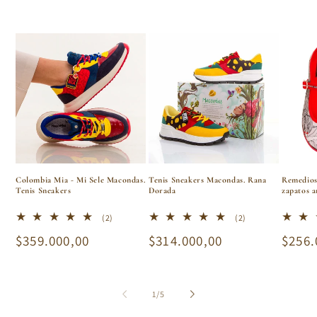
Colombia Mia - Mi Sele Macondas.
Tenis Sneakers Macondas. Rana
Remedios
Tenis Sneakers
Dorada
zapatos a
2
2
(2)
(2)
reseñas
reseñas
Precio
$359.000,00
Precio
$314.000,00
Preci
$256.
totales
totales
habitual
habitual
habit
de
1
/
5