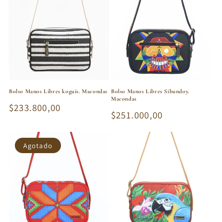
Bolso Manos Libres koguis. Macondas
Bolso Manos Libres Sibundoy.
Macondas
Precio
$233.800,00
Precio
$251.000,00
habitual
habitual
Agotado