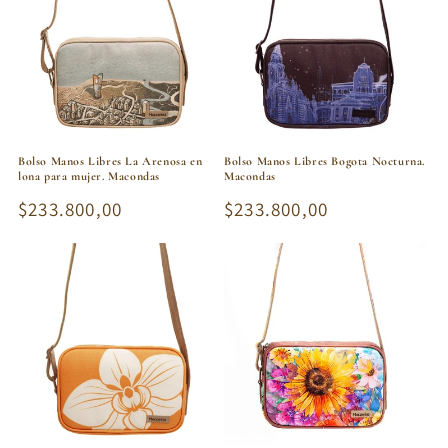
Bolso Manos Libres La Arenosa en
Bolso Manos Libres Bogota Nocturna.
lona para mujer. Macondas
Macondas
Precio
$233.800,00
Precio
$233.800,00
habitual
habitual