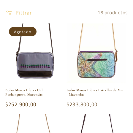
Filtrar
18 productos
Agotado
Bolso Manos Libres Cali
Bolso Manos Libres Estrellas de Mar
Pachanguero. Macondas
- Macondas
Precio
$252.900,00
Precio
$233.800,00
habitual
habitual