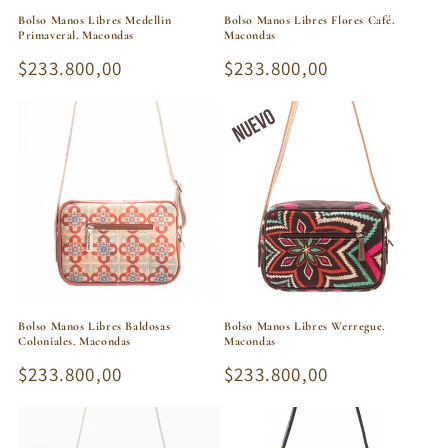
Bolso Manos Libres Medellin
Bolso Manos Libres Flores Café.
Primaveral. Macondas
Macondas
Precio
$233.800,00
Precio
$233.800,00
habitual
habitual
Bolso Manos Libres Baldosas
Bolso Manos Libres Werregue.
Coloniales. Macondas
Macondas
Precio
$233.800,00
Precio
$233.800,00
habitual
habitual