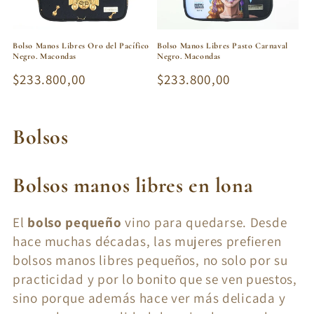
Bolso Manos Libres Oro del Pacífico
Bolso Manos Libres Pasto Carnaval
Negro. Macondas
Negro. Macondas
Precio
$233.800,00
Precio
$233.800,00
habitual
habitual
C
Bolsos
o
Bolsos manos libres en lona
l
e
El
bolso pequeño
vino para quedarse. Desde
hace muchas décadas, las mujeres prefieren
c
bolsos manos libres pequeños, no solo por su
c
practicidad y por lo bonito que se ven puestos,
i
sino porque además hace ver más delicada y